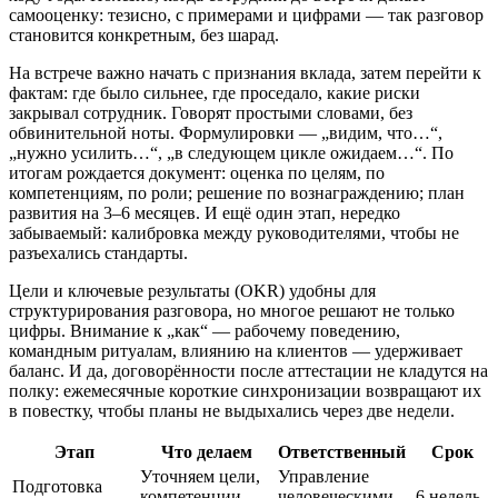
самооценку: тезисно, с примерами и цифрами — так разговор
становится конкретным, без шарад.
На встрече важно начать с признания вклада, затем перейти к
фактам: где было сильнее, где проседало, какие риски
закрывал сотрудник. Говорят простыми словами, без
обвинительной ноты. Формулировки — „видим, что…“,
„нужно усилить…“, „в следующем цикле ожидаем…“. По
итогам рождается документ: оценка по целям, по
компетенциям, по роли; решение по вознаграждению; план
развития на 3–6 месяцев. И ещё один этап, нередко
забываемый: калибровка между руководителями, чтобы не
разъехались стандарты.
Цели и ключевые результаты (OKR) удобны для
структурирования разговора, но многое решают не только
цифры. Внимание к „как“ — рабочему поведению,
командным ритуалам, влиянию на клиентов — удерживает
баланс. И да, договорённости после аттестации не кладутся на
полку: ежемесячные короткие синхронизации возвращают их
в повестку, чтобы планы не выдыхались через две недели.
Этап
Что делаем
Ответственный
Срок
Уточняем цели,
Управление
Подготовка
компетенции,
человеческими
-6 недель