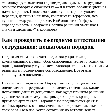
методику, руководители подтверждают факты, сотрудники
открыто говорят о сложностях — и в итоге организационная
память крепнет. Плюс экономия: лучше заранее увидеть
перегруз, дефицит навыков, конфликт интерфейсов, чем
тушить пожар уже в проекте. Ещё один тихий эффект —
справедливость. Прозрачная логика решений уменьшает
слухи и „политику“ в коридорах.
Как проводить ежегодную аттестацию
сотрудников: пошаговый порядок
Надёжная схема включает подготовку критериев,
коммуникацию правил, сбор самооценки, встречу „один на
один“, калибровку с участием руководителей, итоги с планом
развития и последующее сопровождение. Все этапы
фиксируются письменно.
Начинаем с фундамента. Определяются цели цикла: что
оценивается — результаты, поведение, потенциал; какие
источники данных допустимы; как будут приняты решения.
Дальше честная коммуникация: сроки, роли, критерии,
примеры артефактов. Параллельно поднимаются факты:
отчёты, проекты, отзывы смежников, короткие заметки по
ходу года. Полезно, когда сотрудник до встречи делает