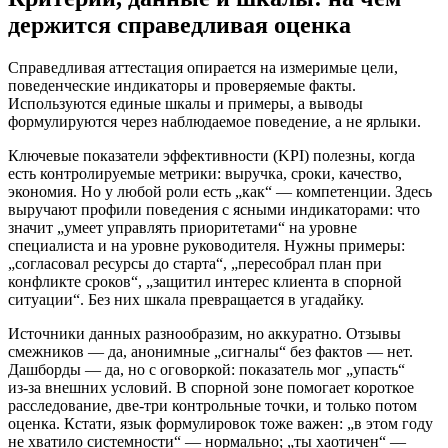
держится справедливая оценка
Справедливая аттестация опирается на измеримые цели,
поведенческие индикаторы и проверяемые факты.
Используются единые шкалы и примеры, а выводы
формулируются через наблюдаемое поведение, а не ярлыки.
Ключевые показатели эффективности (KPI) полезны, когда
есть контролируемые метрики: выручка, сроки, качество,
экономия. Но у любой роли есть „как“ — компетенции. Здесь
выручают профили поведения с ясными индикаторами: что
значит „умеет управлять приоритетами“ на уровне
специалиста и на уровне руководителя. Нужны примеры:
„согласовал ресурсы до старта“, „пересобрал план при
конфликте сроков“, „защитил интерес клиента в спорной
ситуации“. Без них шкала превращается в угадайку.
Источники данных разнообразим, но аккуратно. Отзывы
смежников — да, анонимные „сигналы“ без фактов — нет.
Дашборды — да, но с оговоркой: показатель мог „упасть“
из‑за внешних условий. В спорной зоне помогает короткое
расследование, две-три контрольные точки, и только потом
оценка. Кстати, язык формулировок тоже важен: „в этом году
не хватило системности“ — нормально; „ты хаотичен“ —