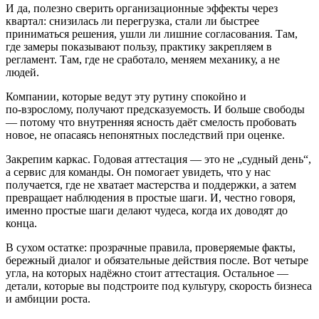
И да, полезно сверить организационные эффекты через
квартал: снизилась ли перегрузка, стали ли быстрее
приниматься решения, ушли ли лишние согласования. Там,
где замеры показывают пользу, практику закрепляем в
регламент. Там, где не сработало, меняем механику, а не
людей.
Компании, которые ведут эту рутину спокойно и
по‑взрослому, получают предсказуемость. И больше свободы
— потому что внутренняя ясность даёт смелость пробовать
новое, не опасаясь непонятных последствий при оценке.
Закрепим каркас. Годовая аттестация — это не „судный день“,
а сервис для команды. Он помогает увидеть, что у нас
получается, где не хватает мастерства и поддержки, а затем
превращает наблюдения в простые шаги. И, честно говоря,
именно простые шаги делают чудеса, когда их доводят до
конца.
В сухом остатке: прозрачные правила, проверяемые факты,
бережный диалог и обязательные действия после. Вот четыре
угла, на которых надёжно стоит аттестация. Остальное —
детали, которые вы подстроите под культуру, скорость бизнеса
и амбиции роста.