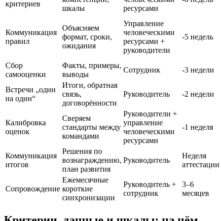
критериев
шкалы
ресурсами
Управление
Объясняем
Коммуникация
человеческими
формат, сроки,
-5 недель
правил
ресурсами +
ожидания
руководители
Сбор
Факты, примеры,
Сотрудник
-3 недели
самооценки
выводы
Итоги, обратная
Встречи „один
связь,
Руководитель
-2 недели
на один“
договорённости
Руководители +
Сверяем
Калибровка
управление
стандарты между
-1 неделя
оценок
человеческими
командами
ресурсами
Решения по
Коммуникация
Неделя
вознаграждению,
Руководитель
итогов
аттестации
план развития
Ежемесячные
Руководитель +
3–6
Сопровождение
короткие
сотрудник
месяцев
синхронизации
Критерии, данные и шкалы: на чём