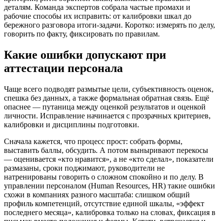
деталям. Команда экспертов собрала частые промахи и
рабочие способы их исправить: от калибровки шкал до
бережного разговора итоги‑задачи. Коротко: измерять по делу,
говорить по факту, фиксировать по правилам.
Какие ошибки допускают при
аттестации персонала
Чаще всего подводят размытые цели, субъективность оценок,
спешка без данных, а также формальная обратная связь. Ещё
опаснее — путаница между оценкой результатов и оценкой
личности. Исправление начинается с прозрачных критериев,
калибровки и дисциплины подготовки.
Сначала кажется, что процесс прост: собрать формы,
выставить баллы, обсудить. А потом выныривают перекосы
— оценивается «кто нравится», а не «кто сделал», показатели
размазаны, сроки поджимают, руководители не
натренированы говорить о сложном спокойно и по делу. В
управлении персоналом (Human Resources, HR) такие ошибки
схожи в компаниях разного масштаба: слишком общий
профиль компетенций, отсутствие единой шкалы, «эффект
последнего месяца», калибровка только на словах, фиксация в