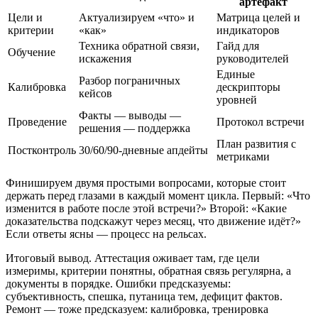
артефакт
Цели и
Актуализируем «что» и
Матрица целей и
критерии
«как»
индикаторов
Техника обратной связи,
Гайд для
Обучение
искажения
руководителей
Единые
Разбор пограничных
Калибровка
дескрипторы
кейсов
уровней
Факты — выводы —
Проведение
Протокол встречи
решения — поддержка
План развития с
Постконтроль
30/60/90‑дневные апдейты
метриками
Финишируем двумя простыми вопросами, которые стоит
держать перед глазами в каждый момент цикла. Первый: «Что
изменится в работе после этой встречи?» Второй: «Какие
доказательства подскажут через месяц, что движение идёт?»
Если ответы ясны — процесс на рельсах.
Итоговый вывод. Аттестация оживает там, где цели
измеримы, критерии понятны, обратная связь регулярна, а
документы в порядке. Ошибки предсказуемы:
субъективность, спешка, путаница тем, дефицит фактов.
Ремонт — тоже предсказуем: калибровка, тренировка