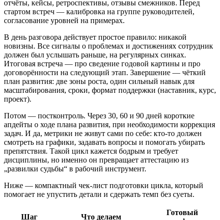
отчёты, кейсы, ретроспективы, отзывы смежников. Перед
стартом встреч — калибровка на группе руководителей,
согласование уровней на примерах.
В день разговора действует простое правило: никакой
новизны. Все сигналы о проблемах и достижениях сотрудник
должен был услышать раньше, на регулярных синках.
Итоговая встреча — про сведение годовой картины и про
договорённости на следующий этап. Завершение — чёткий
план развития: две зоны роста, один сильный навык для
масштабирования, сроки, формат поддержки (наставник, курс,
проект).
Потом — постконтроль. Через 30, 60 и 90 дней короткие
апдейты о ходе плана развития, при необходимости коррекция
задач. И да, метрики не живут сами по себе: кто‑то должен
смотреть на графики, задавать вопросы и помогать убирать
препятствия. Такой цикл кажется бодрым и требует
дисциплины, но именно он превращает аттестацию из
„развилки судьбы“ в рабочий инструмент.
Ниже — компактный чек‑лист подготовки цикла, который
помогает не упустить детали и сдержать темп без суеты.
Готовый
Шаг
Что делаем