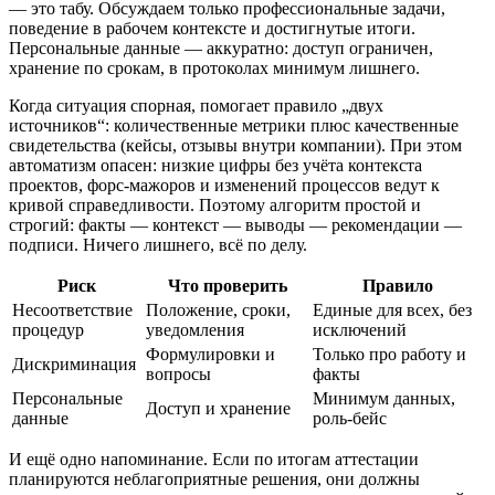
— это табу. Обсуждаем только профессиональные задачи,
поведение в рабочем контексте и достигнутые итоги.
Персональные данные — аккуратно: доступ ограничен,
хранение по срокам, в протоколах минимум лишнего.
Когда ситуация спорная, помогает правило „двух
источников“: количественные метрики плюс качественные
свидетельства (кейсы, отзывы внутри компании). При этом
автоматизм опасен: низкие цифры без учёта контекста
проектов, форс‑мажоров и изменений процессов ведут к
кривой справедливости. Поэтому алгоритм простой и
строгий: факты — контекст — выводы — рекомендации —
подписи. Ничего лишнего, всё по делу.
Риск
Что проверить
Правило
Несоответствие
Положение, сроки,
Единые для всех, без
процедур
уведомления
исключений
Формулировки и
Только про работу и
Дискриминация
вопросы
факты
Персональные
Минимум данных,
Доступ и хранение
данные
роль‑бейс
И ещё одно напоминание. Если по итогам аттестации
планируются неблагоприятные решения, они должны