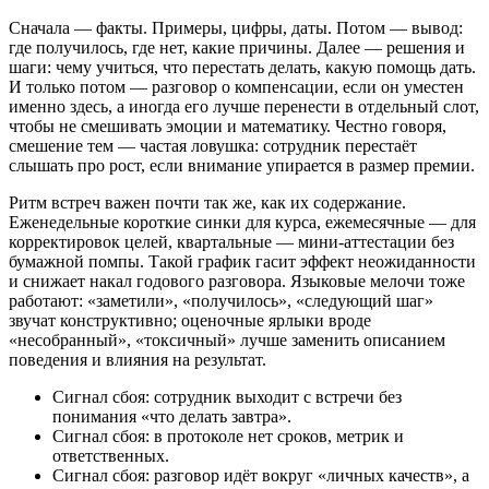
Сначала — факты. Примеры, цифры, даты. Потом — вывод:
где получилось, где нет, какие причины. Далее — решения и
шаги: чему учиться, что перестать делать, какую помощь дать.
И только потом — разговор о компенсации, если он уместен
именно здесь, а иногда его лучше перенести в отдельный слот,
чтобы не смешивать эмоции и математику. Честно говоря,
смешение тем — частая ловушка: сотрудник перестаёт
слышать про рост, если внимание упирается в размер премии.
Ритм встреч важен почти так же, как их содержание.
Еженедельные короткие синки для курса, ежемесячные — для
корректировок целей, квартальные — мини‑аттестации без
бумажной помпы. Такой график гасит эффект неожиданности
и снижает накал годового разговора. Языковые мелочи тоже
работают: «заметили», «получилось», «следующий шаг»
звучат конструктивно; оценочные ярлыки вроде
«несобранный», «токсичный» лучше заменить описанием
поведения и влияния на результат.
Сигнал сбоя: сотрудник выходит с встречи без
понимания «что делать завтра».
Сигнал сбоя: в протоколе нет сроков, метрик и
ответственных.
Сигнал сбоя: разговор идёт вокруг «личных качеств», а