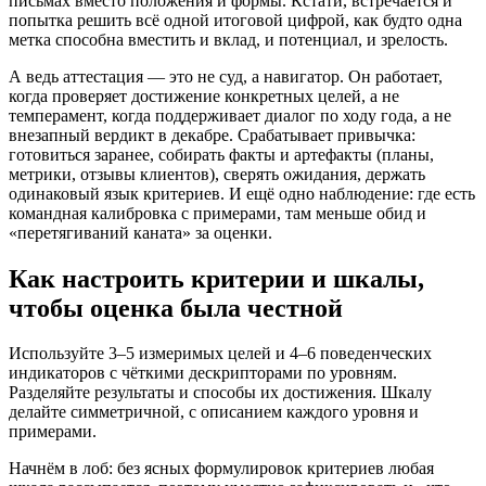
письмах вместо положения и формы. Кстати, встречается и
попытка решить всё одной итоговой цифрой, как будто одна
метка способна вместить и вклад, и потенциал, и зрелость.
А ведь аттестация — это не суд, а навигатор. Он работает,
когда проверяет достижение конкретных целей, а не
темперамент, когда поддерживает диалог по ходу года, а не
внезапный вердикт в декабре. Срабатывает привычка:
готовиться заранее, собирать факты и артефакты (планы,
метрики, отзывы клиентов), сверять ожидания, держать
одинаковый язык критериев. И ещё одно наблюдение: где есть
командная калибровка с примерами, там меньше обид и
«перетягиваний каната» за оценки.
Как настроить критерии и шкалы,
чтобы оценка была честной
Используйте 3–5 измеримых целей и 4–6 поведенческих
индикаторов с чёткими дескрипторами по уровням.
Разделяйте результаты и способы их достижения. Шкалу
делайте симметричной, с описанием каждого уровня и
примерами.
Начнём в лоб: без ясных формулировок критериев любая