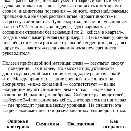
шкала рассыпается, поэтому уместно зафиксировать и «что
сделали», и «как сделали». Цели — привязать к метрикам и
срокам, индикаторы поведения — описать через наблюдаемые
проявления, а не через расплывчатые «проактивность» и
«стрессоустойчивость». Лучше коротко, но точно: «выполняет
план на 95%+ три месяца подряд», «договаривается с
соседними отделами без эскалаций по 2+ кейсам в квартал».
Когда шкала симметричная (например, 1–5) и каждый уровень
пояснён, снижается риск «центральной тенденции», когда все
вдруг оказываются «середнячками» из‑за неуверенности
руководителя.
Полезен приём двойной матрицы: слева — результат, сверху
— поведение. Так виднее, что высокая продуктивность,
достигнутая ценой выгорания команды, не равно высокий
итог. Между прочим, название уровней тоже влияет на
восприятие: «ниже ожиданий — соответствует — выше
ожиданий» звучит спокойнее, чем «плохо — нормально —
отлично». И, наконец, калибровка. Соберите руководителей,
разберите 3–4 пограничных кейса, договоритесь на примерах
— где проходит граница между уровнями. Не спешите: эта
встреча экономит десятки разочарованных разговоров потом.
Ошибка в
Как
Симптомы
Последствия
критериях
исправить