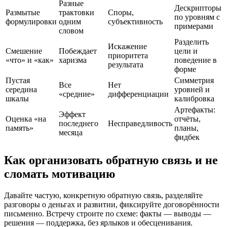
Разные
Дескрипторы
Размытые
трактовки
Споры,
по уровням с
формулировки
одним
субъективность
примерами
словом
Разделить
Искажение
Смешение
Побеждает
цели и
приоритета
«что» и «как»
харизма
поведение в
результата
форме
Пустая
Симметрия
Все
Нет
середина
уровней и
«средние»
дифференциации
шкалы
калибровка
Артефакты:
Эффект
Оценка «на
отчёты,
последнего
Несправедливость
память»
планы,
месяца
фидбек
Как организовать обратную связь и не
сломать мотивацию
Давайте частую, конкретную обратную связь, разделяйте
разговоры о деньгах и развитии, фиксируйте договорённости
письменно. Встречу строите по схеме: факты — выводы —
решения — поддержка, без ярлыков и обесценивания.